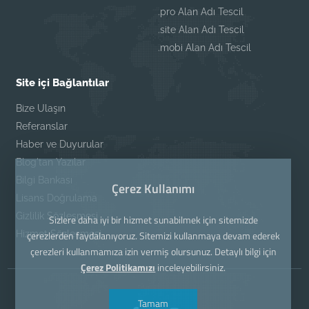
.pro Alan Adı Tescil
.site Alan Adı Tescil
.mobi Alan Adı Tescil
Site içi Bağlantılar
Bize Ulaşın
Referanslar
Haber ve Duyurular
Blog'tan Yazılar
Bilgi Bankası
Çerez Kullanımı
Lisans Doğrulama
Gizlilik Sözleşmesi
Sizlere daha iyi bir hizmet sunabilmek için sitemizde
Hizmet Sözleşmesi
çerezlerden faydalanıyoruz. Sitemizi kullanmaya devam ederek
çerezleri kullanmamıza izin vermiş olursunuz. Detaylı bilgi için
Çerez Politikamızı
inceleyebilirsiniz.
Tamam