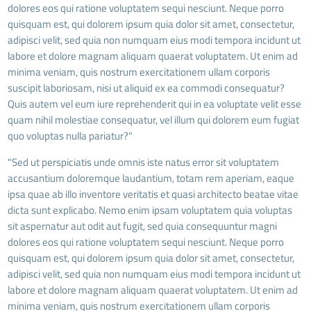
dolores eos qui ratione voluptatem sequi nesciunt. Neque porro
quisquam est, qui dolorem ipsum quia dolor sit amet, consectetur,
adipisci velit, sed quia non numquam eius modi tempora incidunt ut
labore et dolore magnam aliquam quaerat voluptatem. Ut enim ad
minima veniam, quis nostrum exercitationem ullam corporis
suscipit laboriosam, nisi ut aliquid ex ea commodi consequatur?
Quis autem vel eum iure reprehenderit qui in ea voluptate velit esse
quam nihil molestiae consequatur, vel illum qui dolorem eum fugiat
quo voluptas nulla pariatur?"
"Sed ut perspiciatis unde omnis iste natus error sit voluptatem
accusantium doloremque laudantium, totam rem aperiam, eaque
ipsa quae ab illo inventore veritatis et quasi architecto beatae vitae
dicta sunt explicabo. Nemo enim ipsam voluptatem quia voluptas
sit aspernatur aut odit aut fugit, sed quia consequuntur magni
dolores eos qui ratione voluptatem sequi nesciunt. Neque porro
quisquam est, qui dolorem ipsum quia dolor sit amet, consectetur,
adipisci velit, sed quia non numquam eius modi tempora incidunt ut
labore et dolore magnam aliquam quaerat voluptatem. Ut enim ad
minima veniam, quis nostrum exercitationem ullam corporis