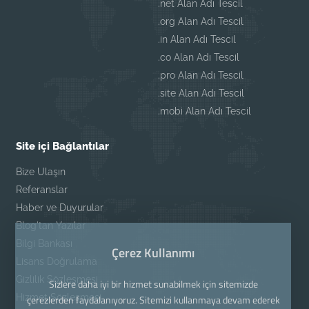
.net Alan Adı Tescil
.org Alan Adı Tescil
.in Alan Adı Tescil
.co Alan Adı Tescil
.pro Alan Adı Tescil
.site Alan Adı Tescil
.mobi Alan Adı Tescil
Site içi Bağlantılar
Bize Ulaşın
Referanslar
Haber ve Duyurular
Blog'tan Yazılar
Bilgi Bankası
Çerez Kullanımı
Lisans Doğrulama
Gizlilik Sözleşmesi
Sizlere daha iyi bir hizmet sunabilmek için sitemizde
Hizmet Sözleşmesi
çerezlerden faydalanıyoruz. Sitemizi kullanmaya devam ederek