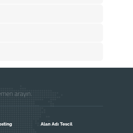
hemen arayın.
osting
Alan Adı Tescil