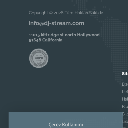
Copyright © 2026 Tüm Hakları Saklıdır.
info@dj-stream.com
11015 kittridge st north Hollywood
91648 California
Sit
Biz
Ref
Ha
Blo
Bil
Li
Çerez Kullanımı