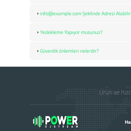
info@example.com Şeklinde Adresi Alabili
Yedekleme Yapıyor musunuz?
Güvenlik önlemleri nelerdir?
Ürün ve hizm
Ha