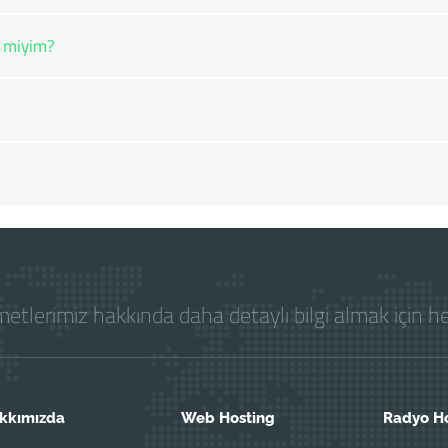
r miyim?
etlerimiz hakkında daha detaylı bilgi almak için 
kkımızda
Web Hosting
Radyo H