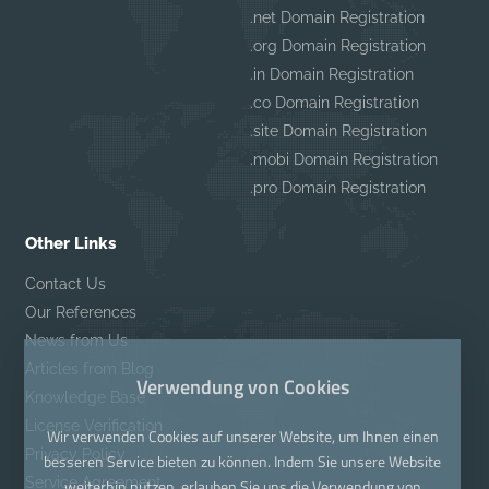
.net Domain Registration
.org Domain Registration
.in Domain Registration
.co Domain Registration
.site Domain Registration
.mobi Domain Registration
.pro Domain Registration
Other Links
Contact Us
Our References
News from Us
Articles from Blog
Verwendung von Cookies
Knowledge Base
License Verification
Wir verwenden Cookies auf unserer Website, um Ihnen einen
Privacy Policy
besseren Service bieten zu können. Indem Sie unsere Website
Service Agreement
weiterhin nutzen, erlauben Sie uns die Verwendung von