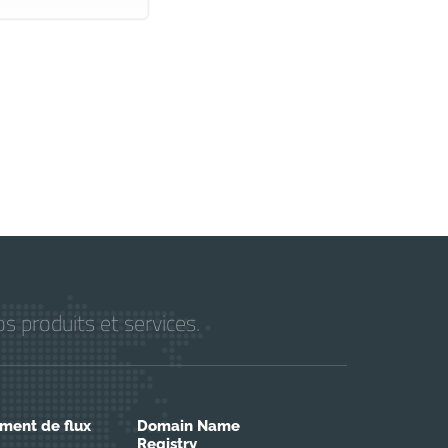
s produits et services.
ment de flux
Domain Name
Registry