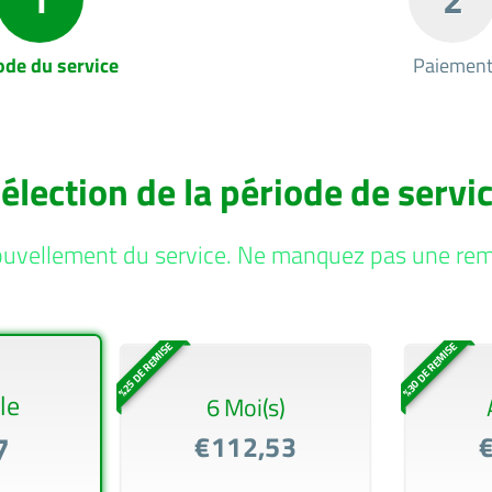
ode du service
Paiemen
élection de la période de servi
ouvellement du service. Ne manquez pas une remi
%25 DE REMISE
%30 DE REMISE
le
6 Moi(s)
7
€112,53