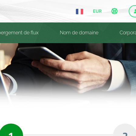
EUR
ergement de flux
Nom de domaine
Corpor
1
2