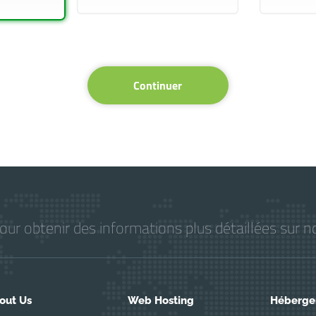
Continuer
r obtenir des informations plus détaillées sur no
out Us
Web Hosting
Héberge