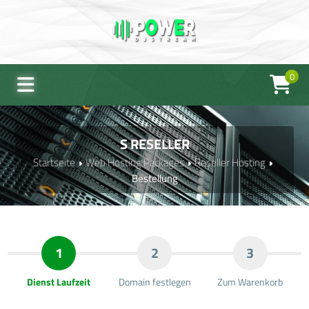
0
S RESELLER
Startseite
Web Hosting Packages
Reseller Hosting
Bestellung
1
2
3
Dienst Laufzeit
Domain festlegen
Zum Warenkorb